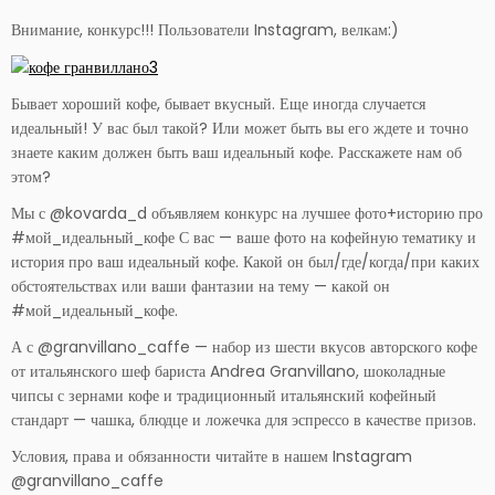
Внимание, конкурс!!! Пользователи Instagram, велкам:)
Бывает хороший кофе, бывает вкусный. Еще иногда случается
идеальный! У вас был такой? Или может быть вы его ждете и точно
знаете каким должен быть ваш идеальный кофе. Расскажете нам об
этом?
Мы с @kovarda_d объявляем конкурс на лучшее фото+историю про
#мой_идеальный_кофе С вас — ваше фото на кофейную тематику и
история про ваш идеальный кофе. Какой он был/где/когда/при каких
обстоятельствах или ваши фантазии на тему — какой он
#мой_идеальный_кофе.
А с @granvillano_caffe — набор из шести вкусов авторского кофе
от итальянского шеф бариста Andrea Granvillano, шоколадные
чипсы с зернами кофе и традиционный итальянский кофейный
стандарт — чашка, блюдце и ложечка для эспрессо в качестве призов.
Условия, права и обязанности читайте в нашем Instagram
@granvillano_caffe