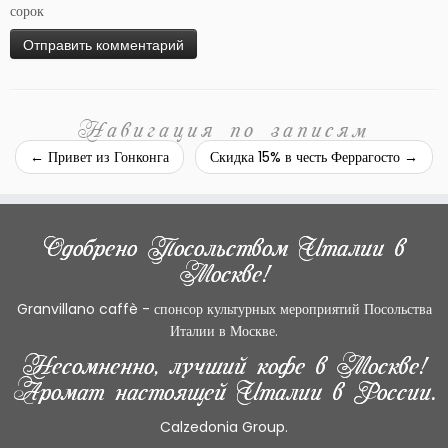
сорок
Навигация по записям
←
Привет из Гонконга
Скидка 15% в честь Феррагосто
→
Одобрено Посольством Италии в
Москве!
Granvillano caffè - спонсор культурных мероприятий Посольства
Италии в Москве.
Несомненно, лучший кофе в Москве!
Аромат настоящей Италии в России.
Calzedonia Group.