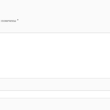
я помечены
*