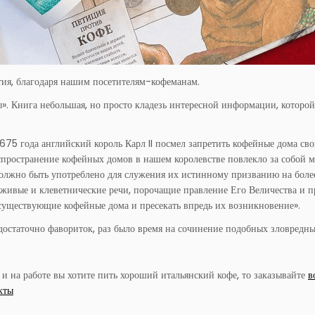
тия, благодаря нашим посетителям-кофеманам.
». Книга небольшая, но просто кладезь интересной информации, которой
1675 года английский король Карл II посмел запретить кофейные дома св
аспространение кофейных домов в нашем королевстве повлекло за собой м
и должно быть употреблено для служения их истинному призванию на бол
 лживые и клеветнические речи, порочащие правление Его Величества и
 существующие кофейные дома и пресекать впредь их возникновение».
едостаточно фавориток, раз было время на сочинение подобных зловредных
а и на работе вы хотите пить хороший итальянский кофе, то заказывайте
в
кты